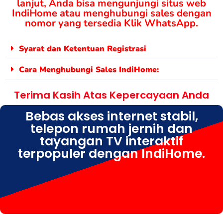
lanjut, Anda bisa mengunjungi situs web
IndiHome atau menghubungi sales dengan
nomor yang tersedia Klik WhatsApp.
Syarat dan Ketentuan Registrasi
Cara Menghubungi Sales IndiHome:
Terima Kasih Atas Kepercayaan Anda
Bebas akses internet stabil,
telepon rumah jernih dan
tayangan TV interaktif
terpopuler dengan IndiHome.
IndiHome Kudu IndiHome Kudu Daftar IndiHome Kudu Info IndiHome Kudu Paket IndiHome