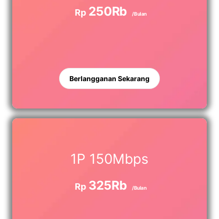
250Rb
Rp
/Bulan
Berlangganan Sekarang
1P 150Mbps
325Rb
Rp
/Bulan