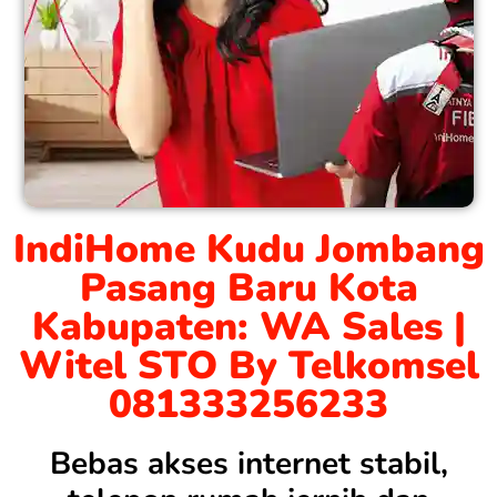
IndiHome Kudu Jombang
Pasang Baru Kota
Kabupaten: WA Sales |
Witel STO By Telkomsel
081333256233
Bebas akses internet stabil,