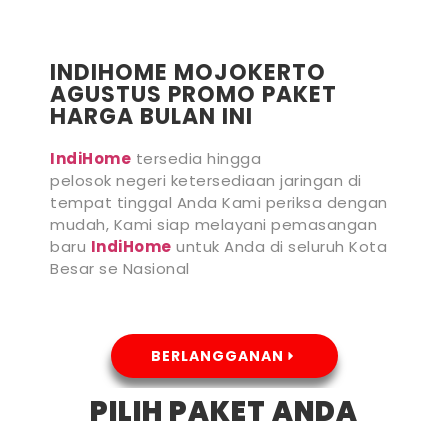
INDIHOME MOJOKERTO
AGUSTUS PROMO PAKET
HARGA BULAN INI
IndiHome
tersedia hingga
pelosok negeri ketersediaan jaringan di
tempat tinggal Anda Kami periksa dengan
mudah, Kami siap melayani pemasangan
baru
IndiHome
untuk Anda di seluruh Kota
Besar se Nasional
BERLANGGANAN
PILIH PAKET ANDA