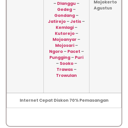
–
Dlanggu
–
Gedeg
–
Gondang
–
Jatirejo
–
Jetis
–
Kemlagi
–
Kutorejo
–
Mojoanyar
–
Mojosari
–
Ngoro
–
Pacet
–
Pungging
–
Puri
–
Sooko
–
Trawas
–
Trowulan
Internet Cepat Diskon 70% Pemasangan