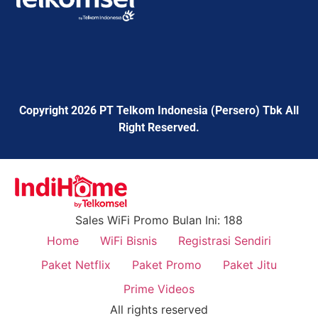
Copyright 2026 PT Telkom Indonesia (Persero) Tbk All
Right Reserved.
Sales WiFi Promo Bulan Ini: 188
Home
WiFi Bisnis
Registrasi Sendiri
Paket Netflix
Paket Promo
Paket Jitu
Prime Videos
All rights reserved