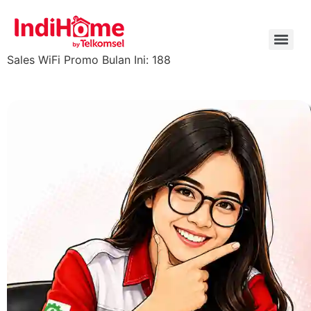
Sales WiFi Promo Bulan Ini: 188