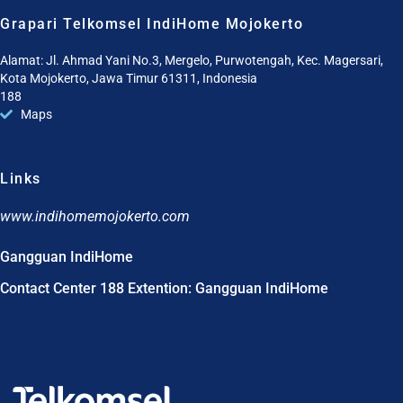
Grapari Telkomsel IndiHome Mojokerto
Alamat: Jl. Ahmad Yani No.3, Mergelo, Purwotengah, Kec. Magersari,
Kota Mojokerto, Jawa Timur 61311, Indonesia
188
Maps
Links
www.indihomemojokerto.com
Gangguan IndiHome
Contact Center 188 Extention: Gangguan IndiHome