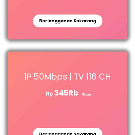
Berlangganan Sekarang
1P 50Mbps | TV 116 CH
345Rb
Rp
/Bulan
Berlangganan Sekarang