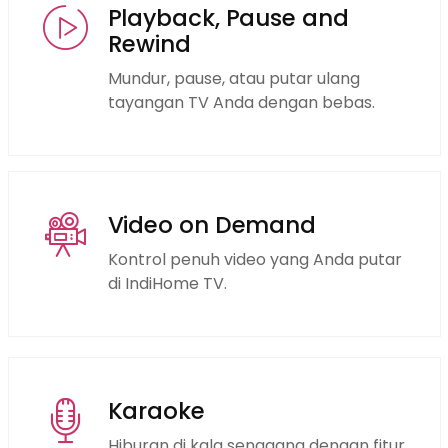
Playback, Pause and
Rewind
Mundur, pause, atau putar ulang
tayangan TV Anda dengan bebas.
Video on Demand
Kontrol penuh video yang Anda putar
di IndiHome TV.
Karaoke
Hiburan di kala senggang dengan fitur