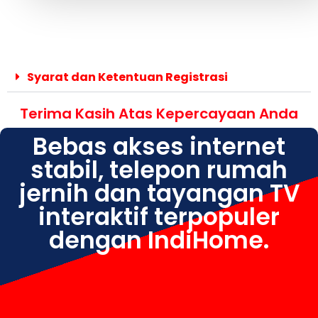
Syarat dan Ketentuan Registrasi
Terima Kasih Atas Kepercayaan Anda
Bebas akses internet
stabil, telepon rumah
jernih dan tayangan TV
interaktif terpopuler
dengan IndiHome.