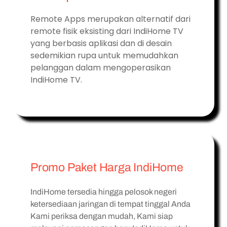
Remote Apps merupakan alternatif dari
remote fisik eksisting dari IndiHome TV
yang berbasis aplikasi dan di desain
sedemikian rupa untuk memudahkan
pelanggan dalam mengoperasikan
IndiHome TV.
Promo Paket Harga IndiHome
IndiHome tersedia hingga pelosok negeri
ketersediaan jaringan di tempat tinggal Anda
Kami periksa dengan mudah, Kami siap