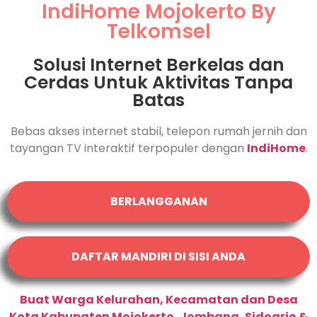
IndiHome Mojokerto By
Telkomsel
Solusi Internet Berkelas dan
Cerdas Untuk Aktivitas Tanpa
Batas
Bebas akses internet stabil, telepon rumah jernih dan
tayangan TV interaktif terpopuler dengan
IndiHome
.
BERLANGGANAN
DAFTAR MANDIRI DI SISI ANDA
Buat Warga Kelurahan, Kecamatan dan Desa
Kota Kabupaten Mojokerto, Jombang, Sidoarjo &