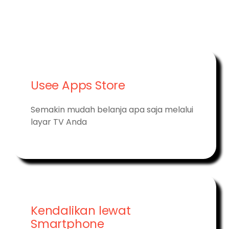
Usee Apps Store
Semakin mudah belanja apa saja melalui
layar TV Anda
Kendalikan lewat
Smartphone