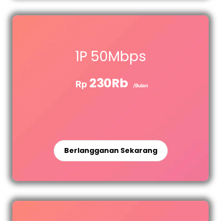
1P 50Mbps
230Rb
Rp
/Bulan
Berlangganan Sekarang