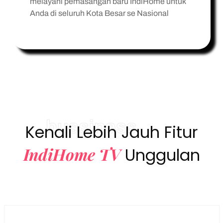
melayani pemasangan baru IndiHome untuk
Anda di seluruh Kota Besar se Nasional
bussiness
Kenali Lebih Jauh Fitur
IndiHome TV
Unggulan