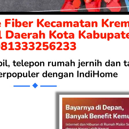
 Fiber Kecamatan Krem
l Daerah Kota Kabupat
081333256233
bil, telepon rumah jernih dan
 terpopuler dengan
IndiHome