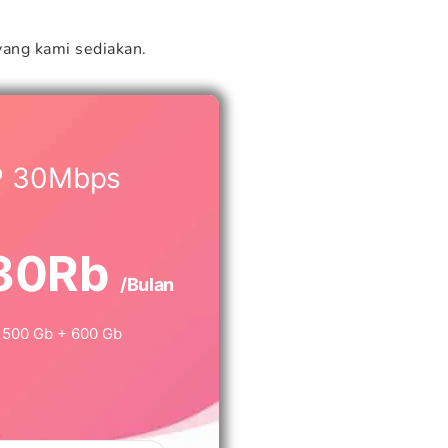
ang kami sediakan.
P 30Mbps
80Rb
/Bulan
500 Gb + 600 Gb