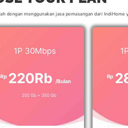
dah dengan menggunakan jasa pemasangan dari IndiHome y
1P 30Mbps
1
220Rb
2
Rp
Rp
/Bulan
250 Gb + 350 Gb