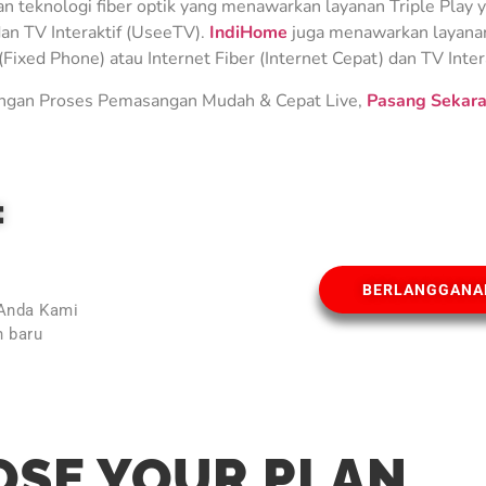
teknologi fiber optik yang menawarkan layanan Triple Play ya
an TV Interaktif (UseeTV).
IndiHome
juga menawarkan layanan 
Fixed Phone) atau Internet Fiber (Internet Cepat) dan TV Inter
gan Proses Pemasangan Mudah & Cepat Live,
Pasang Sekara
E
BERLANGGANA
 Anda Kami
 baru
l
SE YOUR PLAN