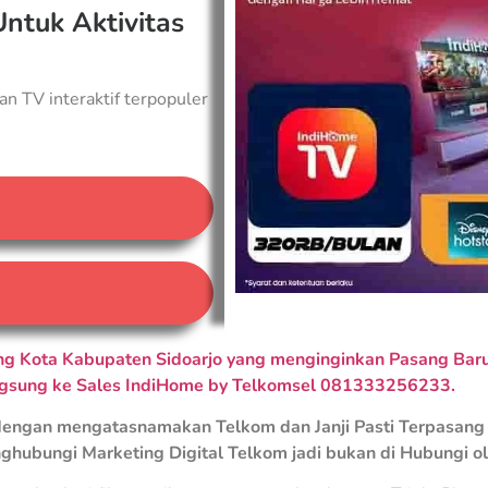
Untuk Aktivitas
an TV interaktif terpopuler
A
 Kota Kabupaten Sidoarjo yang menginginkan Pasang Baru 
ngsung ke Sales IndiHome by Telkomsel 081333256233.
engan mengatasnamakan Telkom dan Janji Pasti Terpasang 
ghubungi Marketing Digital Telkom jadi bukan di Hubungi o