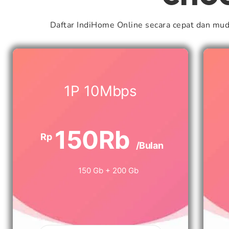
Daftar IndiHome Online secara cepat dan mu
1P 10Mbps
150Rb
Rp
/Bulan
150 Gb + 200 Gb