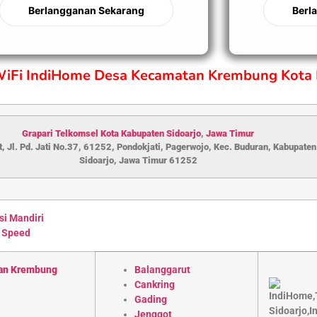
Berlangganan Sekarang
Berl
 WiFi IndiHome Desa Kecamatan Krembung Kota 
Grapari Telkomsel Kota Kabupaten S
idoarjo
,
Jawa Timur
, Jl. Pd. Jati No.37, 61252, Pondokjati, Pagerwojo, Kec. Buduran, Kabupaten
Sidoarjo, Jawa Timur 61252
si Mandiri
 Speed
an Krembung
Balanggarut
Cankring
Gading
Jenggot