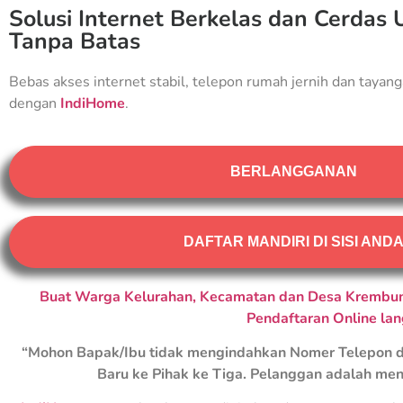
Solusi Internet Berkelas dan Cerdas 
Tanpa Batas
Bebas akses internet stabil, telepon rumah jernih dan tayang
dengan
IndiHome
.
BERLANGGANAN
DAFTAR MANDIRI DI SISI AND
Buat Warga Kelurahan, Kecamatan dan Desa Krembung
Pendaftaran Online la
“Mohon Bapak/Ibu tidak mengindahkan Nomer Telepon d
Baru ke Pihak ke Tiga. Pelanggan adalah men