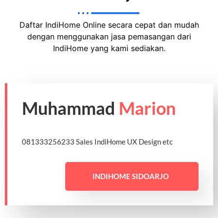
Daftar IndiHome Online secara cepat dan mudah
dengan menggunakan jasa pemasangan dari
IndiHome yang kami sediakan.
Muhammad
Marion
081333256233 Sales IndiHome UX Design etc
INDIHOME SIDOARJO