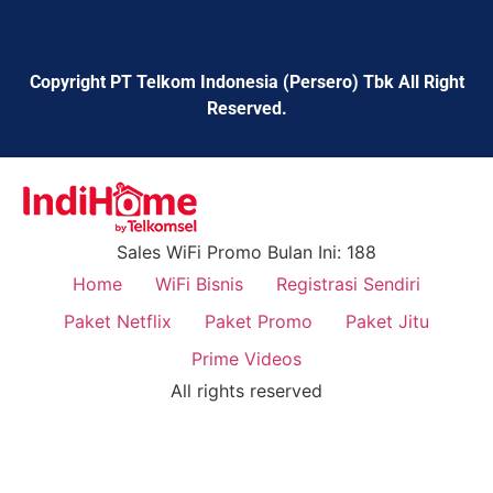
Copyright PT Telkom Indonesia (Persero) Tbk All Right
Reserved.
Sales WiFi Promo Bulan Ini: 188
Home
WiFi Bisnis
Registrasi Sendiri
Paket Netflix
Paket Promo
Paket Jitu
Prime Videos
All rights reserved