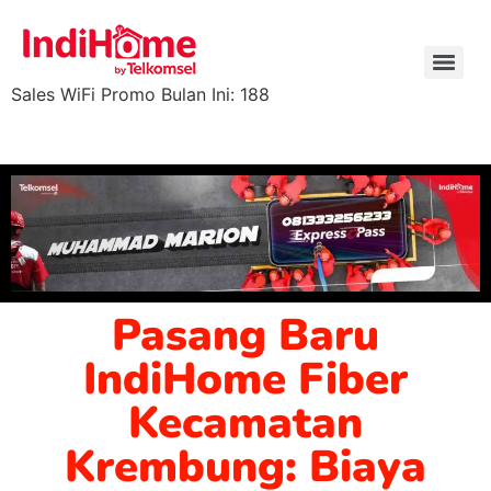
Sales WiFi Promo Bulan Ini: 188
Pasang Baru
IndiHome Fiber
Kecamatan
Krembung: Biaya