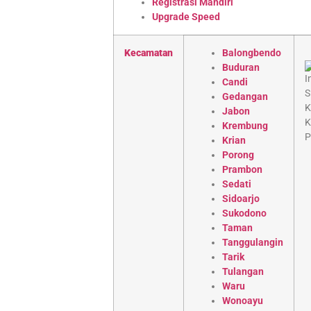
Registrasi Mandiri
Upgrade Speed
Kecamatan
Balongbendo
Buduran
Candi
Gedangan
Jabon
Krembung
Krian
Porong
Prambon
Sedati
Sidoarjo
Sukodono
Taman
Tanggulangin
Tarik
Tulangan
Waru
Wonoayu