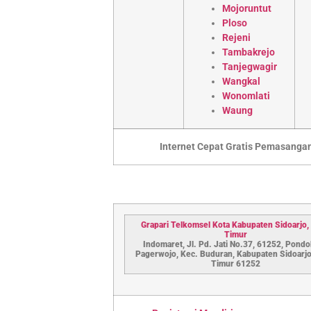
Mojoruntut
Ploso
Rejeni
Tambakrejo
Tanjegwagir
Wangkal
Wonomlati
Waung
Internet Cepat Gratis Pemasanga
Grapari Telkomsel Kota Kabupaten S
idoarjo
,
Timur
Indomaret, Jl. Pd. Jati No.37, 61252, Pondok
Pagerwojo, Kec. Buduran, Kabupaten Sidoarjo
Timur 61252