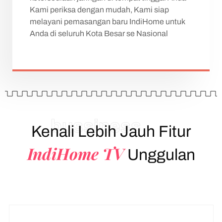
Kami periksa dengan mudah, Kami siap
melayani pemasangan baru IndiHome untuk
Anda di seluruh Kota Besar se Nasional
bussiness
Kenali Lebih Jauh Fitur
IndiHome TV
Unggulan