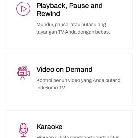
Playback, Pause and
Rewind
Mundur, pause, atau putar ulang
tayangan TV Anda dengan bebas.
Video on Demand
Kontrol penuh video yang Anda putar di
IndiHome TV.
Karaoke
Hiburan di kala senggang dengan fitur