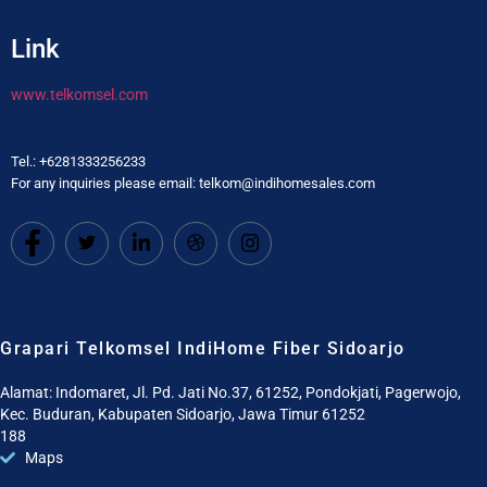
Link
www.telkomsel.com
Tel.: +6281333256233
For any inquiries please email: telkom@indihomesales.com
Grapari Telkomsel IndiHome Fiber Sidoarjo
Alamat: Indomaret, Jl. Pd. Jati No.37, 61252, Pondokjati, Pagerwojo,
Kec. Buduran, Kabupaten Sidoarjo, Jawa Timur 61252
188
Maps