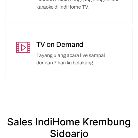
karaoke di IndiHome TV.
TV on Demand
Tayang ulang acara live sampai
dengan 7 hari ke belakang.
Sales IndiHome Krembung
Sidoarjo