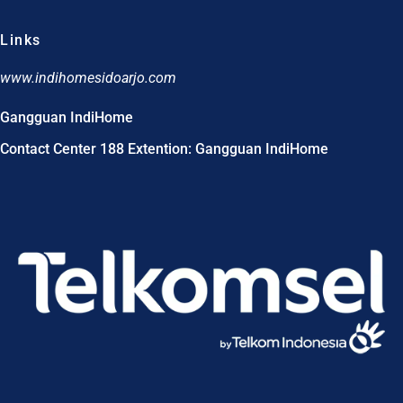
Links
www.indihomesidoarjo.com
Gangguan IndiHome
Contact Center 188 Extention: Gangguan IndiHome