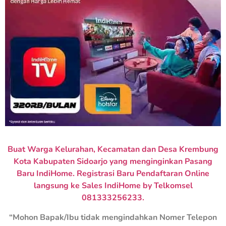
Buat Warga Kelurahan, Kecamatan dan Desa Krembung
Kota Kabupaten Sidoarjo yang menginginkan Pasang
Baru IndiHome. Registrasi Baru Pendaftaran Online
langsung ke Sales IndiHome by Telkomsel
081333256233.
“Mohon Bapak/Ibu tidak mengindahkan Nomer Telepon