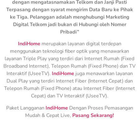
dengan mengatasnamakan Telkom dan Janji Pasti
Terpasang dengan syarat mengirim Data Baru ke Pihak
ke Tiga. Pelanggan adalah menghubungi Marketing
Digital Telkom jadi bukan di Hubungi oleh Nomer
Pribadi”
IndiHome
merupakan layanan digital terdepan
menggunakan teknologi fiber optik yang menawarkan
layanan Triple Play yang terdiri dari Internet Rumah (Fixed
Broadband Internet), Telepon Rumah (Fixed Phone) dan TV
Interaktif (UseeTV).
IndiHome
juga menawarkan layanan
Dual Play yang terdiri Internet Fiber (Internet Cepat) dan
Telepon Rumah (Fixed Phone) atau Internet Fiber (Internet
Cepat) dan TV Interaktif (UseeTV).
Paket Langganan
IndiHome
Dengan Proses Pemasangan
Mudah & Cepat Live,
Pasang Sekarang!