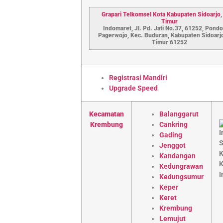
Grapari Telkomsel Kota Kabupaten S
idoarjo
Timur
Indomaret, Jl. Pd. Jati No.37, 61252, Pondok
Pagerwojo, Kec. Buduran, Kabupaten Sidoarj
Timur 61252
Registrasi Mandiri
Upgrade Speed
Kecamatan
Balanggarut
Krembung
Cankring
Gading
Jenggot
Kandangan
Kedungrawan
Kedungsumur
Keper
Keret
Krembung
Lemujut