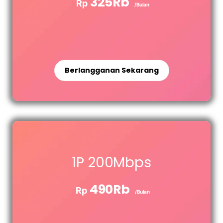
325Rb
Rp
/Bulan
Berlangganan Sekarang
1P 200Mbps
490Rb
Rp
/Bulan