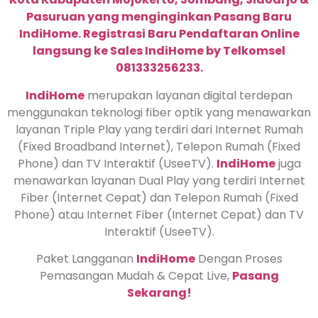
Pasuruan yang menginginkan Pasang Baru
IndiHome. Registrasi Baru Pendaftaran Online
langsung ke Sales IndiHome by Telkomsel
081333256233.
IndiHome
merupakan layanan digital terdepan
menggunakan teknologi fiber optik yang menawarkan
layanan Triple Play yang terdiri dari Internet Rumah
(Fixed Broadband Internet), Telepon Rumah (Fixed
Phone) dan TV Interaktif (UseeTV).
IndiHome
juga
menawarkan layanan Dual Play yang terdiri Internet
Fiber (Internet Cepat) dan Telepon Rumah (Fixed
Phone) atau Internet Fiber (Internet Cepat) dan TV
Interaktif (UseeTV).
Paket Langganan
IndiHome
Dengan Proses
Pemasangan Mudah & Cepat Live,
Pasang
Sekarang!