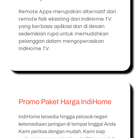
Remote Apps merupakan alternatif dari
remote fisik eksisting dari IndiHome TV
yang berbasis aplikasi dan di desain
sedemikian rupa untuk memudahkan
pelanggan dalam mengoperasikan
IndiHome TV.
Promo Paket Harga IndiHome
IndiHome tersedia hingga pelosok negeri
ketersediaan jaringan di tempat tinggal Anda
Kami periksa dengan mudah, Kami siap