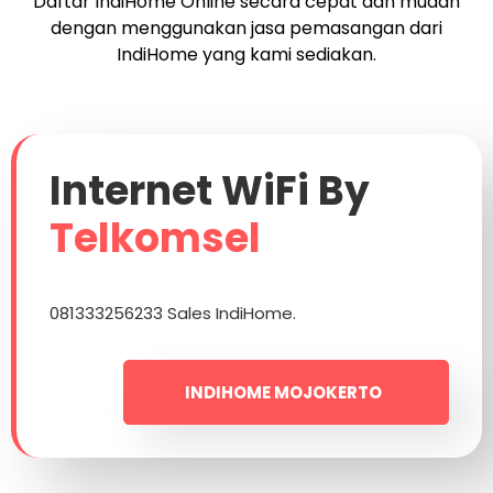
Daftar IndiHome Online secara cepat dan mudah
dengan menggunakan jasa pemasangan dari
IndiHome yang kami sediakan.
Internet WiFi By
Telkomsel
081333256233 Sales IndiHome.
INDIHOME MOJOKERTO