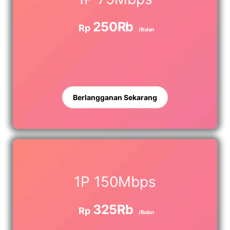
250Rb
Rp
/Bulan
Berlangganan Sekarang
1P 150Mbps
325Rb
Rp
/Bulan