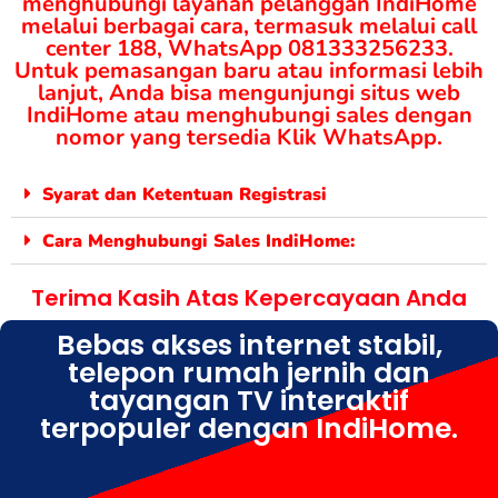
menghubungi layanan pelanggan IndiHome
melalui berbagai cara, termasuk melalui call
center 188, WhatsApp 081333256233.
Untuk pemasangan baru atau informasi lebih
lanjut, Anda bisa mengunjungi situs web
IndiHome atau menghubungi sales dengan
nomor yang tersedia Klik WhatsApp.
Syarat dan Ketentuan Registrasi
Cara Menghubungi Sales IndiHome:
Terima Kasih Atas Kepercayaan Anda
Bebas akses internet stabil,
telepon rumah jernih dan
tayangan TV interaktif
terpopuler dengan IndiHome.