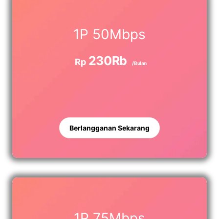
1P 50Mbps
230Rb
Rp
/Bulan
Berlangganan Sekarang
1P 75Mbps