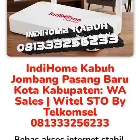
IndiHome Kabuh
Jombang Pasang Baru
Kota Kabupaten: WA
Sales | Witel STO By
Telkomsel
081333256233
Bebas akses internet stabil,