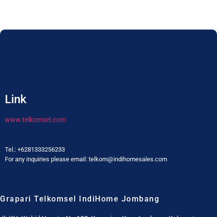
Link
www.telkomsel.com
Tel.: +6281333256233
For any inquiries please email: telkom@indihomesales.com
Grapari Telkomsel IndiHome Jombang