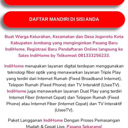
DAFTAR MANDIRI DI SISI ANDA
Buat Warga Kelurahan, Kecamatan dan Desa Jogoroto Kota
Kabupaten Jombang yang menginginkan Pasang Baru
IndiHome. Registrasi Baru Pendaftaran Online langsung ke
Sales IndiHome by Telkomsel 081333256233.
IndiHome
merupakan layanan digital terdepan menggunakan
teknologi fiber optik yang menawarkan layanan Triple Play
yang terdiri dari Internet Rumah (Fixed Broadband Internet),
Telepon Rumah (Fixed Phone) dan TV Interaktif (UseeTV).
IndiHome
juga menawarkan layanan Dual Play yang terdiri
Internet Fiber (Internet Cepat) dan Telepon Rumah (Fixed
Phone) atau Internet Fiber (Internet Cepat) dan TV Interaktif
(UseeTV).
Paket Langganan
IndiHome
Dengan Proses Pemasangan
Mudah & Cepat Live,
Pasang Sekarang!