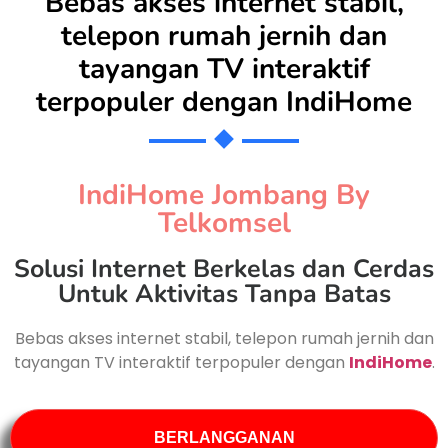
Bebas akses internet stabil,
telepon rumah jernih dan
tayangan TV interaktif
terpopuler dengan
IndiHome
IndiHome Jombang By
Telkomsel
Solusi Internet Berkelas dan Cerdas
Untuk Aktivitas Tanpa Batas
Bebas akses internet stabil, telepon rumah jernih dan
tayangan TV interaktif terpopuler dengan
IndiHome
.
BERLANGGANAN