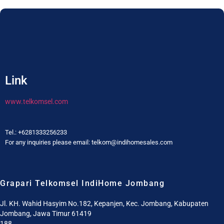
Link
www.telkomsel.com
Tel.: +6281333256233
For any inquiries please email: telkom@indihomesales.com
Grapari Telkomsel IndiHome Jombang
Jl. KH. Wahid Hasyim No.182, Kepanjen, Kec. Jombang, Kabupaten
Jombang, Jawa Timur 61419
188