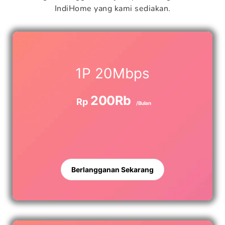
IndiHome yang kami sediakan.
1P 20Mbps
200Rb
Rp
/Bulan
Berlangganan Sekarang