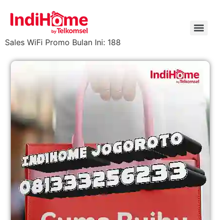
Sales WiFi Promo Bulan Ini: 188