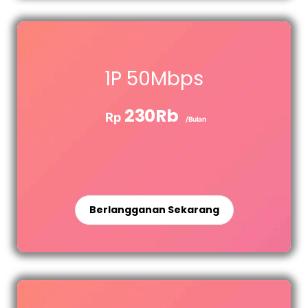
1P 50Mbps
230Rb
Rp
/Bulan
Berlangganan Sekarang