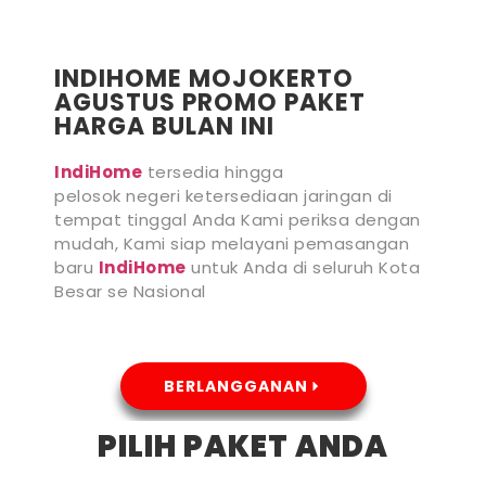
INDIHOME MOJOKERTO
AGUSTUS PROMO PAKET
HARGA BULAN INI
IndiHome
tersedia hingga
pelosok negeri ketersediaan jaringan di
tempat tinggal Anda Kami periksa dengan
mudah, Kami siap melayani pemasangan
baru
IndiHome
untuk Anda di seluruh Kota
Besar se Nasional
BERLANGGANAN
PILIH PAKET ANDA