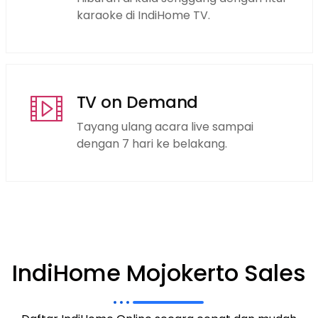
karaoke di IndiHome TV.
TV on Demand
Tayang ulang acara live sampai
dengan 7 hari ke belakang.
IndiHome Mojokerto Sales