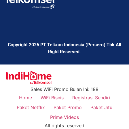
Copyright 2026 PT Telkom Indonesia (Persero) Tbk All
Right Reserved.
Sales WiFi Promo Bulan Ini: 188
Home
WiFi Bisnis
Registrasi Sendiri
Paket Netflix
Paket Promo
Paket Jitu
Prime Videos
All rights reserved