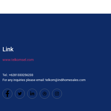
Link
www.telkomsel.com
Tel.: +6281333256233
For any inquiries please email: telkom@indihomesales.com