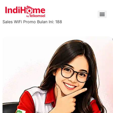
Sales WiFi Promo Bulan Ini: 188