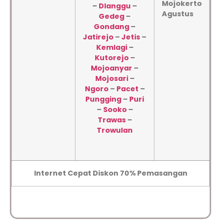
–
Dlanggu
–
Gedeg
–
Gondang
–
Jatirejo
–
Jetis
–
Kemlagi
–
Kutorejo
–
Mojoanyar
–
Mojosari
–
Ngoro
–
Pacet
–
Pungging
–
Puri
–
Sooko
–
Trawas
–
Trowulan
Internet Cepat Diskon 70% Pemasangan