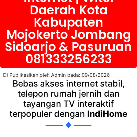
Daerah Kota
Kabupaten
Mojokerto Jombang
Sidoarjo & Pasuruan
081333256233
Di Publikasikan oleh Admin pada: 09/08/2026
Bebas akses internet stabil,
telepon rumah jernih dan
tayangan TV interaktif
terpopuler dengan
IndiHome