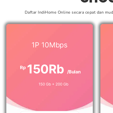
Daftar IndiHome Online secara cepat dan mu
1P 10Mbps
150Rb
Rp
/Bulan
150 Gb + 200 Gb