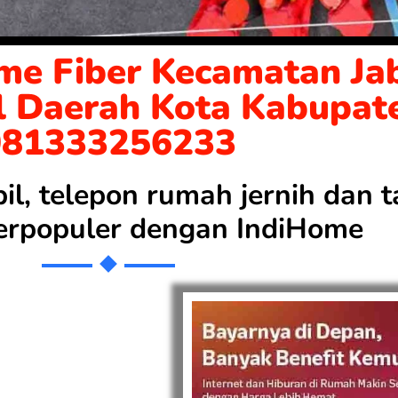
me Fiber Kecamatan Jab
l Daerah Kota Kabupat
081333256233
bil, telepon rumah jernih dan
 terpopuler dengan
IndiHome