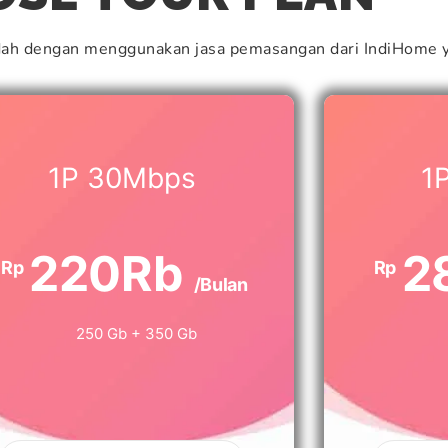
dah dengan menggunakan jasa pemasangan dari IndiHome y
1P 30Mbps
1
220Rb
2
Rp
Rp
/Bulan
250 Gb + 350 Gb