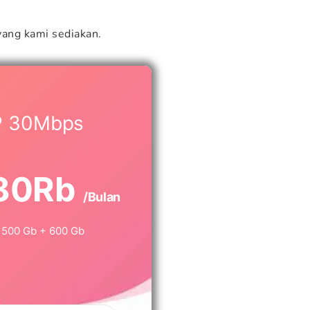
ang kami sediakan.
P 30Mbps
80Rb
/Bulan
500 Gb + 600 Gb