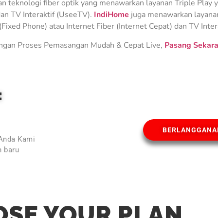
teknologi fiber optik yang menawarkan layanan Triple Play ya
an TV Interaktif (UseeTV).
IndiHome
juga menawarkan layanan 
Fixed Phone) atau Internet Fiber (Internet Cepat) dan TV Inter
gan Proses Pemasangan Mudah & Cepat Live,
Pasang Sekara
E
BERLANGGANA
 Anda Kami
 baru
l
SE YOUR PLAN