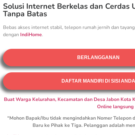
Solusi Internet Berkelas dan Cerdas 
Tanpa Batas
Bebas akses internet stabil, telepon rumah jernih dan tayang
dengan
IndiHome
.
BERLANGGANAN
DAFTAR MANDIRI DI SISI AND
Buat Warga Kelurahan, Kecamatan dan Desa Jabon Kota K
Online langsung
“Mohon Bapak/Ibu tidak mengindahkan Nomer Telepon d
Baru ke Pihak ke Tiga. Pelanggan adalah men