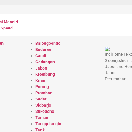
si Mandiri
 Speed
an
Balongbendo
Buduran
Candi
Gedangan
Jabon
Krembung
Krian
Porong
Prambon
Sedati
Sidoarjo
Sukodono
Taman
Tanggulangin
Tarik