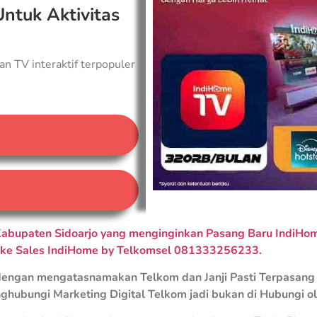
Untuk Aktivitas
an TV interaktif terpopuler
A
abupaten Sidoarjo yang menginginkan Pasang Baru IndiHome
 ke Sales IndiHome by Telkomsel 081333256233.
engan mengatasnamakan Telkom dan Janji Pasti Terpasang 
ghubungi Marketing Digital Telkom jadi bukan di Hubungi o