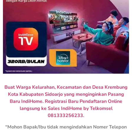
Buat Warga Kelurahan, Kecamatan dan Desa Krembung
Kota Kabupaten Sidoarjo yang menginginkan Pasang
Baru IndiHome. Registrasi Baru Pendaftaran Online
langsung ke Sales IndiHome by Telkomsel
081333256233.
“Mohon Bapak/Ibu tidak mengindahkan Nomer Telepon