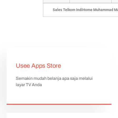
Sales Telkom IndiHome Muhammad M
Usee Apps Store
Semakin mudah belanja apa saja melalui
layar TV Anda