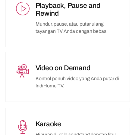
Playback, Pause and
Rewind
Mundur, pause, atau putar ulang
tayangan TV Anda dengan bebas.
Video on Demand
Kontrol penuh video yang Anda putar di
IndiHome TV.
Karaoke
Hiburan di kala senggang dengan fitur