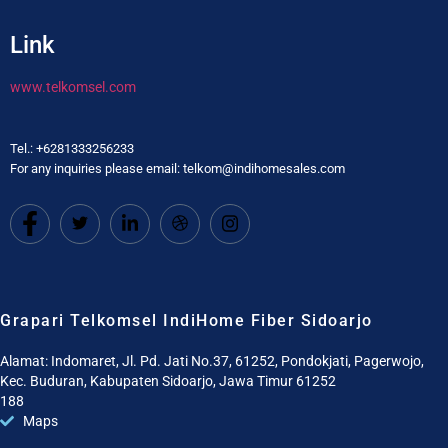
Link
www.telkomsel.com
Tel.: +6281333256233
For any inquiries please email: telkom@indihomesales.com
Grapari Telkomsel IndiHome Fiber Sidoarjo
Alamat: Indomaret, Jl. Pd. Jati No.37, 61252, Pondokjati, Pagerwojo,
Kec. Buduran, Kabupaten Sidoarjo, Jawa Timur 61252
188
Maps