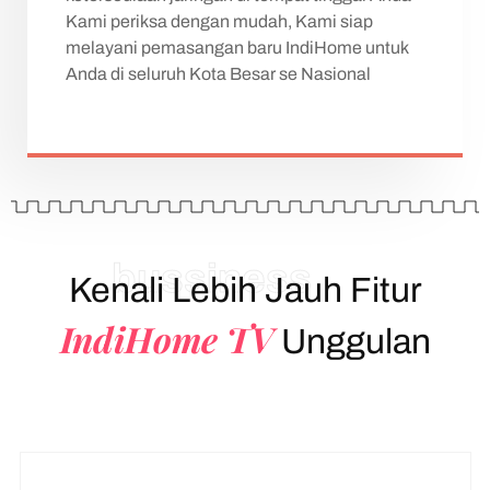
Kami periksa dengan mudah, Kami siap
melayani pemasangan baru IndiHome untuk
Anda di seluruh Kota Besar se Nasional
bussiness
Kenali Lebih Jauh Fitur
IndiHome TV
Unggulan