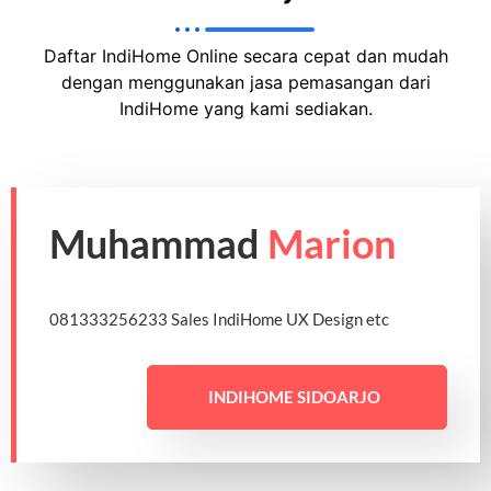
Daftar IndiHome Online secara cepat dan mudah
dengan menggunakan jasa pemasangan dari
IndiHome yang kami sediakan.
Muhammad
Marion
081333256233 Sales IndiHome UX Design etc
INDIHOME SIDOARJO