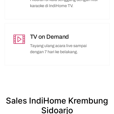
karaoke di IndiHome TV.
TV on Demand
Tayang ulang acara live sampai
dengan 7 hari ke belakang.
Sales IndiHome Krembung
Sidoarjo