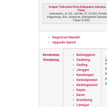
Grapari Telkomsel Kota Kabupaten S
idoarjo
Timur
Indomaret, Jl. Pd. Jati No.37, 61252, Pondok
Pagerwojo, Kec. Buduran, Kabupaten Sidoarj
Timur 61252
Registrasi Mandiri
Upgrade Speed
Kecamatan
Balanggarut
Krembung
Cankring
Gading
Jenggot
Kandangan
Kedungrawan
Kedungsumur
Keper
Keret
Krembung
Lemujut