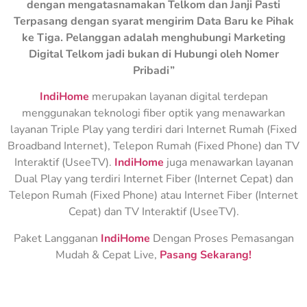
dengan mengatasnamakan Telkom dan Janji Pasti
Terpasang dengan syarat mengirim Data Baru ke Pihak
ke Tiga. Pelanggan adalah menghubungi Marketing
Digital Telkom jadi bukan di Hubungi oleh Nomer
Pribadi”
IndiHome
merupakan layanan digital terdepan
menggunakan teknologi fiber optik yang menawarkan
layanan Triple Play yang terdiri dari Internet Rumah (Fixed
Broadband Internet), Telepon Rumah (Fixed Phone) dan TV
Interaktif (UseeTV).
IndiHome
juga menawarkan layanan
Dual Play yang terdiri Internet Fiber (Internet Cepat) dan
Telepon Rumah (Fixed Phone) atau Internet Fiber (Internet
Cepat) dan TV Interaktif (UseeTV).
Paket Langganan
IndiHome
Dengan Proses Pemasangan
Mudah & Cepat Live,
Pasang Sekarang!