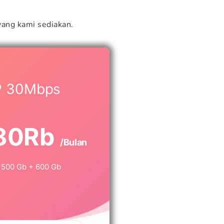
ang kami sediakan.
P 30Mbps
80Rb
/Bulan
500 Gb + 600 Gb