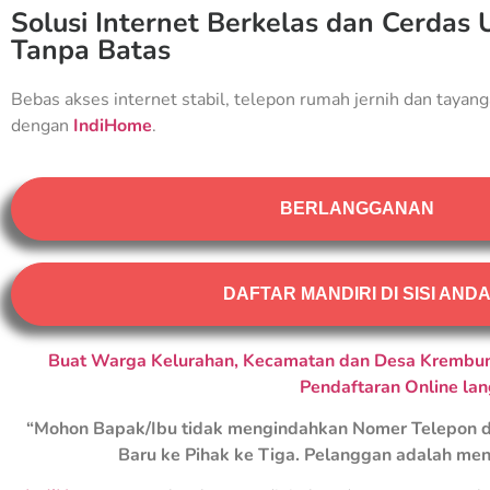
Solusi Internet Berkelas dan Cerdas 
Tanpa Batas
Bebas akses internet stabil, telepon rumah jernih dan tayang
dengan
IndiHome
.
BERLANGGANAN
DAFTAR MANDIRI DI SISI AND
Buat Warga Kelurahan, Kecamatan dan Desa Krembung
Pendaftaran Online la
“Mohon Bapak/Ibu tidak mengindahkan Nomer Telepon d
Baru ke Pihak ke Tiga. Pelanggan adalah men