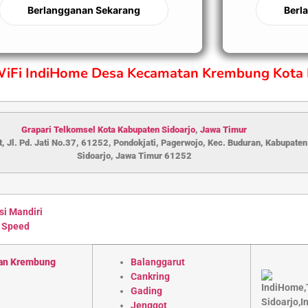
Berlangganan Sekarang
Berl
 WiFi IndiHome Desa Kecamatan Krembung Kota 
Grapari Telkomsel Kota Kabupaten S
idoarjo
,
Jawa Timur
, Jl. Pd. Jati No.37, 61252, Pondokjati, Pagerwojo, Kec. Buduran, Kabupaten
Sidoarjo, Jawa Timur 61252
si Mandiri
 Speed
an Krembung
Balanggarut
Cankring
Gading
Jenggot