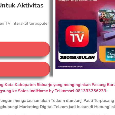
Untuk Aktivitas
an TV interaktif terpopuler
A
 Kota Kabupaten Sidoarjo yang menginginkan Pasang Baru 
ngsung ke Sales IndiHome by Telkomsel 081333256233.
engan mengatasnamakan Telkom dan Janji Pasti Terpasang 
ghubungi Marketing Digital Telkom jadi bukan di Hubungi o