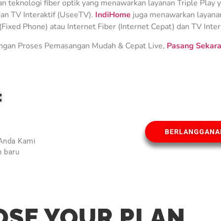
teknologi fiber optik yang menawarkan layanan Triple Play ya
an TV Interaktif (UseeTV).
IndiHome
juga menawarkan layanan 
Fixed Phone) atau Internet Fiber (Internet Cepat) dan TV Inter
gan Proses Pemasangan Mudah & Cepat Live,
Pasang Sekara
E
BERLANGGANA
 Anda Kami
 baru
l
SE YOUR PLAN