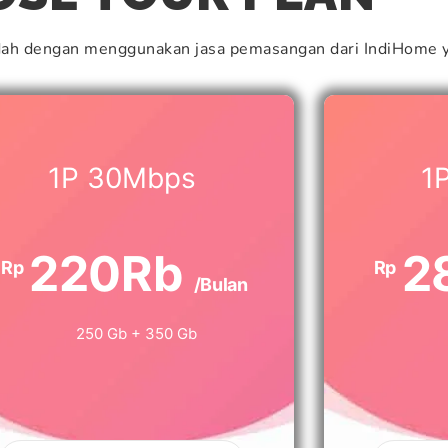
dah dengan menggunakan jasa pemasangan dari IndiHome y
1P 30Mbps
1
220Rb
2
Rp
Rp
/Bulan
250 Gb + 350 Gb