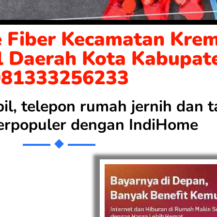
 Fiber Kecamatan Krem
l Daerah Kota Kabupat
081333256233
bil, telepon rumah jernih dan
 terpopuler dengan
IndiHome