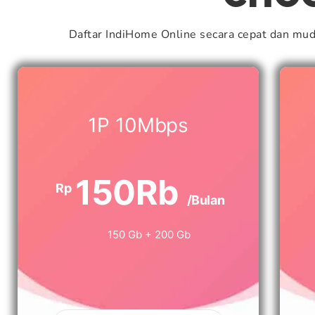
Daftar IndiHome Online secara cepat dan mu
1P 10Mbps
150Rb
Rp
/Bulan
150 Gb + 200 Gb