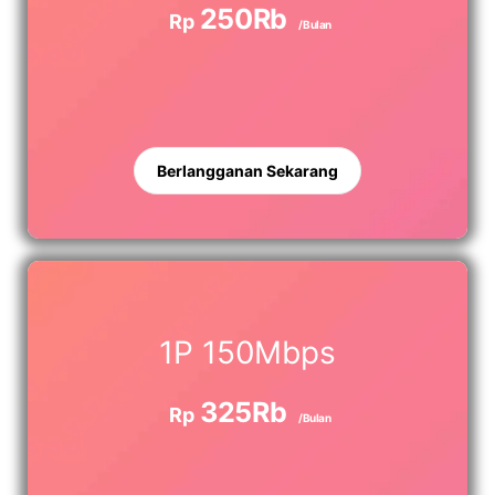
250Rb
Rp
/Bulan
Berlangganan Sekarang
1P 150Mbps
325Rb
Rp
/Bulan