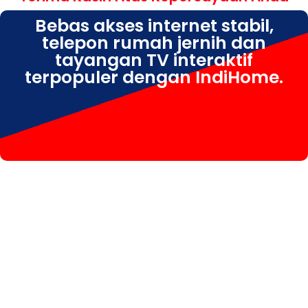
Bebas akses internet stabil,
telepon rumah jernih dan
tayangan TV interaktif
terpopuler dengan IndiHome.
IndiHome Gudo IndiHome Gudo Daftar IndiHome Gudo Info IndiHome Gudo Jombang
IndiHome Gudo Paket IndiHome Gudo Pasang IndiHome Gudo registrasi IndiHome Gudo
Sales IndiHome Gudo WA IndiHome Gudo Wifi