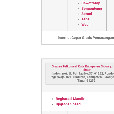
Sawotratap
Semambung
Seruni
Tebel
Wedi
Internet Cepat Gratis Pemasanga
Grapari Telkomsel Kota Kabupaten S
idoarjo
,
Timur
Indomaret, Jl. Pd. Jati No.37, 61252, Pondok
Pagerwojo, Kec. Buduran, Kabupaten Sidoarjo
Timur 61252
Registrasi Mandiri
Upgrade Speed