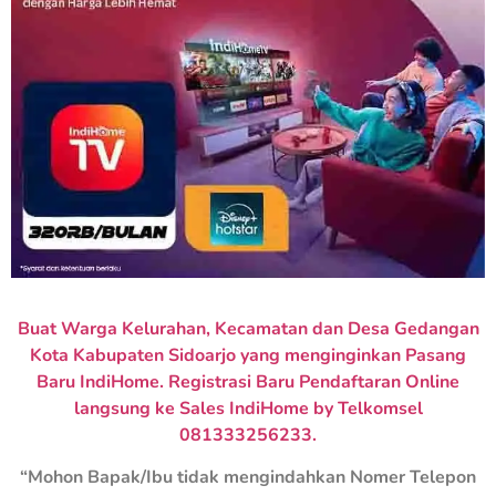
Buat Warga Kelurahan, Kecamatan dan Desa Gedangan
Kota Kabupaten Sidoarjo yang menginginkan Pasang
Baru IndiHome. Registrasi Baru Pendaftaran Online
langsung ke Sales IndiHome by Telkomsel
081333256233.
“Mohon Bapak/Ibu tidak mengindahkan Nomer Telepon