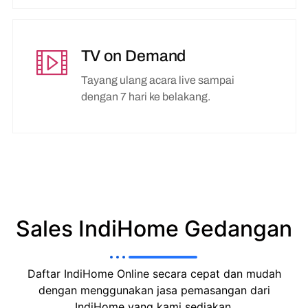
TV on Demand
Tayang ulang acara live sampai
dengan 7 hari ke belakang.
Sales IndiHome Gedangan
Daftar IndiHome Online secara cepat dan mudah
dengan menggunakan jasa pemasangan dari
IndiHome yang kami sediakan.