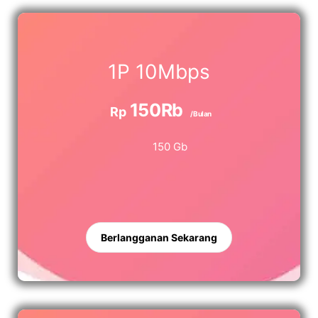
1P 10Mbps
150Rb
Rp
/Bulan
150 Gb
Berlangganan Sekarang