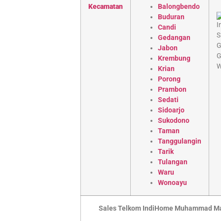
Kecamatan
Balongbendo
Buduran
Candi
Gedangan
Jabon
Krembung
Krian
Porong
Prambon
Sedati
Sidoarjo
Sukodono
Taman
Tanggulangin
Tarik
Tulangan
Waru
Wonoayu
Sales Telkom IndiHome Muhammad M