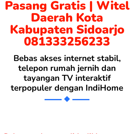
Pasang Gratis | Witel
Daerah Kota
Kabupaten Sidoarjo
081333256233
Bebas akses internet stabil,
telepon rumah jernih dan
tayangan TV interaktif
terpopuler dengan
IndiHome