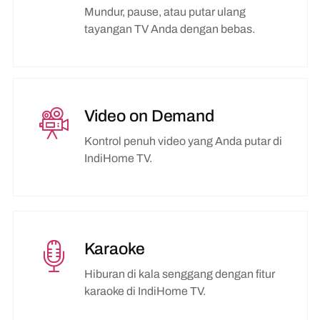
Mundur, pause, atau putar ulang
tayangan TV Anda dengan bebas.
Video on Demand
Kontrol penuh video yang Anda putar di
IndiHome TV.
Karaoke
Hiburan di kala senggang dengan fitur
karaoke di IndiHome TV.