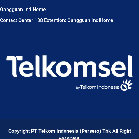
Gangguan IndiHome
Contact Center 188 Extention: Gangguan IndiHome
Copyright PT Telkom Indonesia (Persero) Tbk All Right
Reserved.