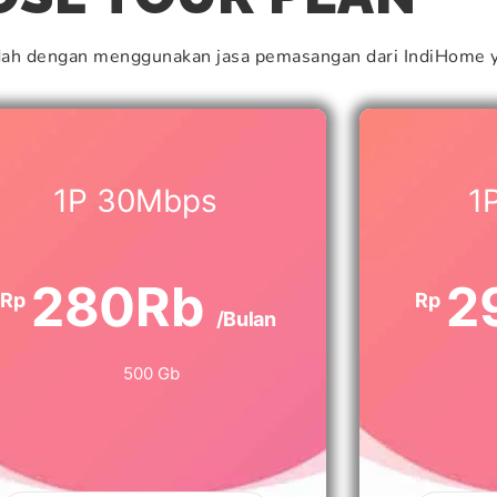
dah dengan menggunakan jasa pemasangan dari IndiHome y
1P 30Mbps
1
280Rb
2
Rp
Rp
/Bulan
500 Gb