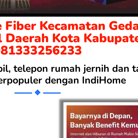
 Fiber Kecamatan Geda
l Daerah Kota Kabupat
081333256233
bil, telepon rumah jernih dan
 terpopuler dengan
IndiHome