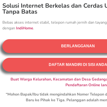
Solusi Internet Berkelas dan Cerdas 
Tanpa Batas
Bebas akses internet stabil, telepon rumah jernih dan tayang
dengan
IndiHome
.
BERLANGGANAN
DAFTAR MANDIRI DI SISI AND
Buat Warga Kelurahan, Kecamatan dan Desa Gedangan
Pendaftaran Online la
“Mohon Bapak/Ibu tidak mengindahkan Nomer Telepon d
Baru ke Pihak ke Tiga. Pelanggan adalah men