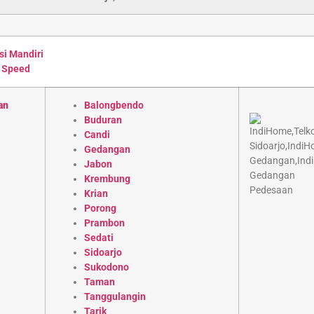
si Mandiri
 Speed
an
Balongbendo
Buduran
Candi
Gedangan
Jabon
Krembung
Krian
Porong
Prambon
Sedati
Sidoarjo
Sukodono
Taman
Tanggulangin
Tarik