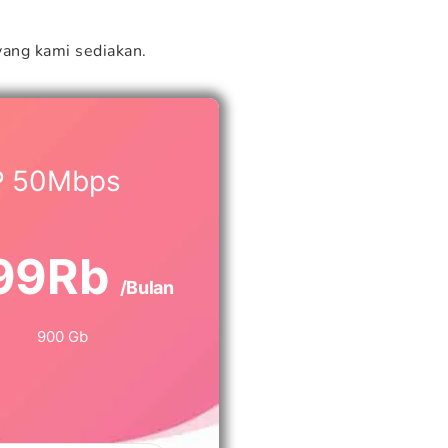
ang kami sediakan.
P 50Mbps
99Rb
/Bulan
900 Gb