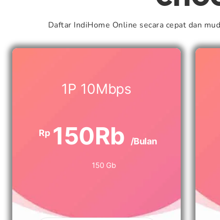
Daftar IndiHome Online secara cepat dan mu
1P 10Mbps
150Rb
Rp
/Bulan
150 Gb