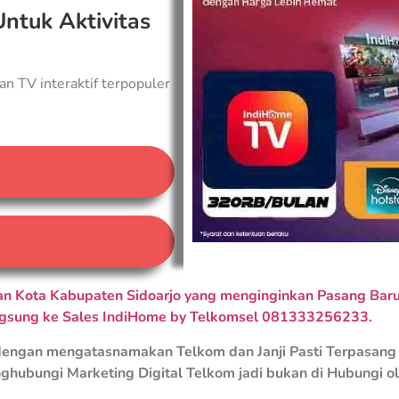
Untuk Aktivitas
an TV interaktif terpopuler
A
 Kota Kabupaten Sidoarjo yang menginginkan Pasang Baru 
ngsung ke Sales IndiHome by Telkomsel 081333256233.
engan mengatasnamakan Telkom dan Janji Pasti Terpasang 
ghubungi Marketing Digital Telkom jadi bukan di Hubungi o