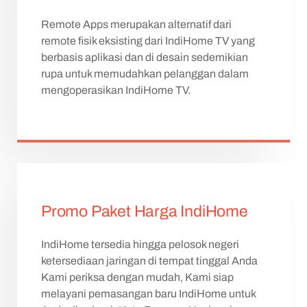
Remote Apps merupakan alternatif dari
remote fisik eksisting dari IndiHome TV yang
berbasis aplikasi dan di desain sedemikian
rupa untuk memudahkan pelanggan dalam
mengoperasikan IndiHome TV.
Promo Paket Harga IndiHome
IndiHome tersedia hingga pelosok negeri
ketersediaan jaringan di tempat tinggal Anda
Kami periksa dengan mudah, Kami siap
melayani pemasangan baru IndiHome untuk