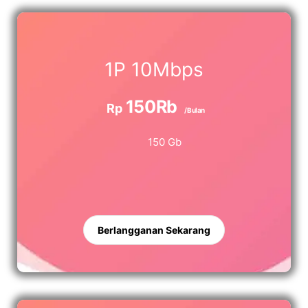
1P 10Mbps
150Rb
Rp
/Bulan
150 Gb
Berlangganan Sekarang