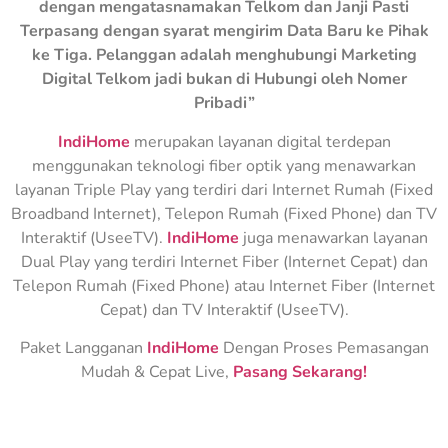
dengan mengatasnamakan Telkom dan Janji Pasti
Terpasang dengan syarat mengirim Data Baru ke Pihak
ke Tiga. Pelanggan adalah menghubungi Marketing
Digital Telkom jadi bukan di Hubungi oleh Nomer
Pribadi”
IndiHome
merupakan layanan digital terdepan
menggunakan teknologi fiber optik yang menawarkan
layanan Triple Play yang terdiri dari Internet Rumah (Fixed
Broadband Internet), Telepon Rumah (Fixed Phone) dan TV
Interaktif (UseeTV).
IndiHome
juga menawarkan layanan
Dual Play yang terdiri Internet Fiber (Internet Cepat) dan
Telepon Rumah (Fixed Phone) atau Internet Fiber (Internet
Cepat) dan TV Interaktif (UseeTV).
Paket Langganan
IndiHome
Dengan Proses Pemasangan
Mudah & Cepat Live,
Pasang Sekarang!