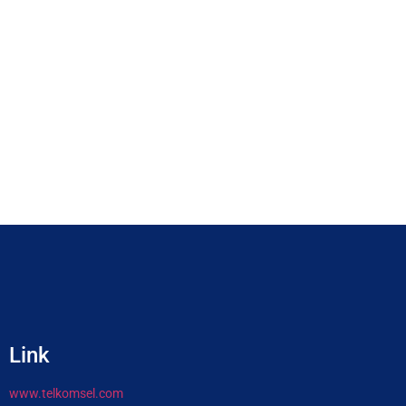
Link
www.telkomsel.com