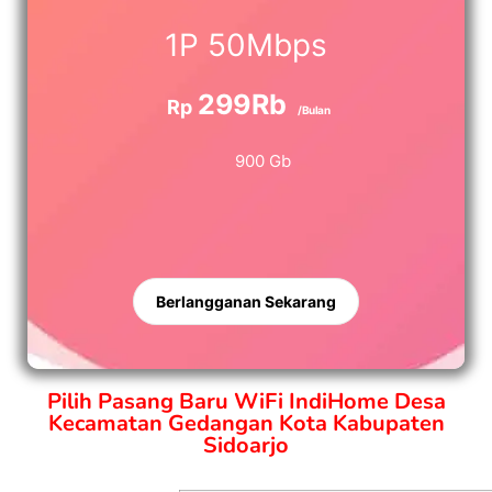
1P 50Mbps
299Rb
Rp
/Bulan
900 Gb
Berlangganan Sekarang
Pilih Pasang Baru WiFi IndiHome Desa
Kecamatan Gedangan Kota Kabupaten
Sidoarjo