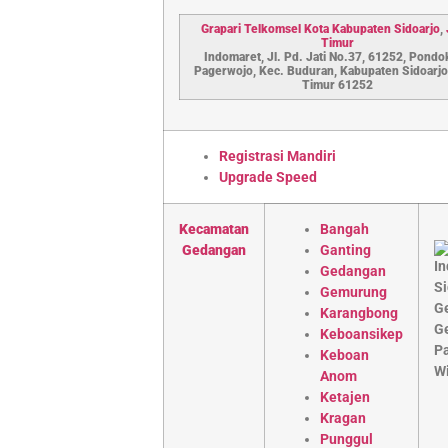
Grapari Telkomsel Kota Kabupaten S
idoarjo
,
Timur
Indomaret, Jl. Pd. Jati No.37, 61252, Pondok
Pagerwojo, Kec. Buduran, Kabupaten Sidoarjo
Timur 61252
Registrasi Mandiri
Upgrade Speed
Kecamatan
Bangah
Gedangan
Ganting
Gedangan
Gemurung
Karangbong
Keboansikep
Keboan
Anom
Ketajen
Kragan
Punggul