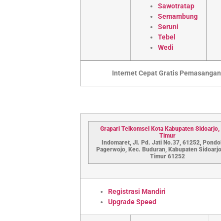
Sawotratap
Semambung
Seruni
Tebel
Wedi
Internet Cepat Gratis Pemasanga
Grapari Telkomsel Kota Kabupaten S
idoarjo
,
Timur
Indomaret, Jl. Pd. Jati No.37, 61252, Pondok
Pagerwojo, Kec. Buduran, Kabupaten Sidoarjo
Timur 61252
Registrasi Mandiri
Upgrade Speed