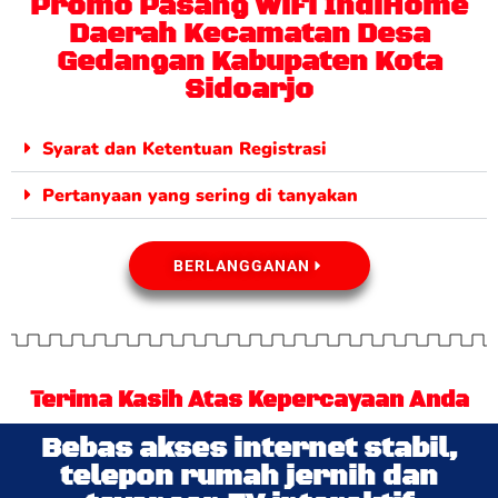
Promo Pasang WiFi IndiHome
Daerah Kecamatan Desa
Gedangan Kabupaten Kota
Sidoarjo
Syarat dan Ketentuan Registrasi
Pertanyaan yang sering di tanyakan
BERLANGGANAN
Terima Kasih Atas Kepercayaan Anda
Bebas akses internet stabil,
telepon rumah jernih dan