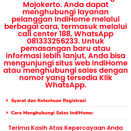
Mojokerto. Anda dapat
menghubungi layanan
pelanggan IndiHome melalui
berbagai cara, termasuk melalui
call center 188, WhatsApp
081333256233. Untuk
pemasangan baru atau
informasi lebih lanjut, Anda bisa
mengunjungi situs web IndiHome
atau menghubungi sales dengan
nomor yang tersedia Klik
WhatsApp.
Syarat dan Ketentuan Registrasi
Cara Menghubungi Sales IndiHome:
Terima Kasih Atas Kepercayaan Anda