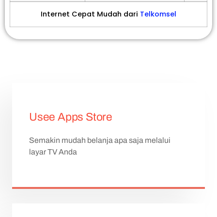
Internet Cepat Mudah dari
Telkomsel
Usee Apps Store
Semakin mudah belanja apa saja melalui
layar TV Anda