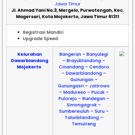
Jawa Timur
Jl. Ahmad Yani No.3, Mergelo, Purwotengah, Kec.
Magersari, Kota Mojokerto, Jawa Timur 61311
Registrasi Mandiri
Upgrade Speed
Kelurahan
Bangeran – Banyulegi
Dawarblandong
– Brayublandong –
Mojokerto
Cinandang – Cendoro
– Dawarblandong –
Gunungan –
Gunungasri – Jatirowo
– Madureso – Pucuk –
Pulorejo – Randegan –
Simongagrok –
Sumberwuluh – Suru –
Talunblandong –
Temuireng