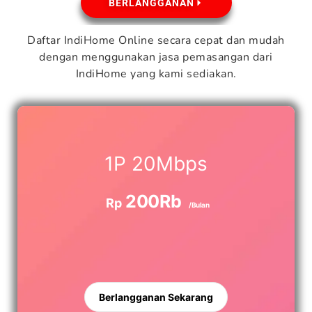
BERLANGGANAN
Daftar IndiHome Online secara cepat dan mudah
dengan menggunakan jasa pemasangan dari
IndiHome yang kami sediakan.
1P 20Mbps
200Rb
Rp
/Bulan
Berlangganan Sekarang