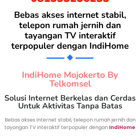
Bebas akses internet stabil,
telepon rumah jernih dan
tayangan TV interaktif
terpopuler dengan
IndiHome
IndiHome Mojokerto By
Telkomsel
Solusi Internet Berkelas dan Cerdas
Untuk Aktivitas Tanpa Batas
Bebas akses internet stabil, telepon rumah jernih dan
tayangan TV interaktif terpopuler dengan
IndiHome
.