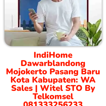
IndiHome
Dawarblandong
Mojokerto Pasang Baru
Kota Kabupaten: WA
Sales | Witel STO By
Telkomsel
081333256233