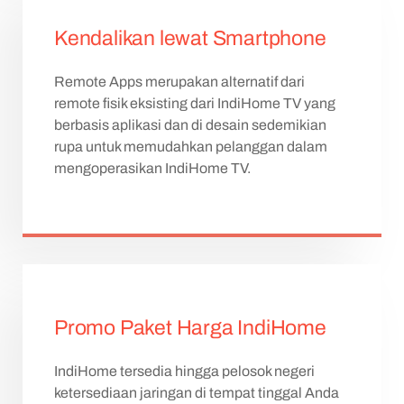
Kendalikan lewat Smartphone
Remote Apps merupakan alternatif dari
remote fisik eksisting dari IndiHome TV yang
berbasis aplikasi dan di desain sedemikian
rupa untuk memudahkan pelanggan dalam
mengoperasikan IndiHome TV.
Promo Paket Harga IndiHome
IndiHome tersedia hingga pelosok negeri
ketersediaan jaringan di tempat tinggal Anda