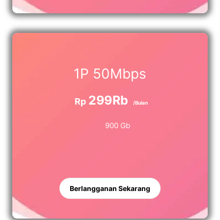
1P 50Mbps
299Rb
Rp
/Bulan
900 Gb
Berlangganan Sekarang