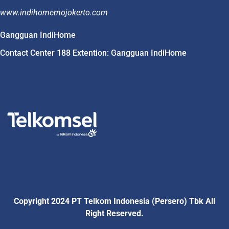
www.indihomemojokerto.com
Gangguan IndiHome
Contact Center 188 Extention: Gangguan IndiHome
Copyright 2024 PT Telkom Indonesia (Persero) Tbk All
Right Reserved.