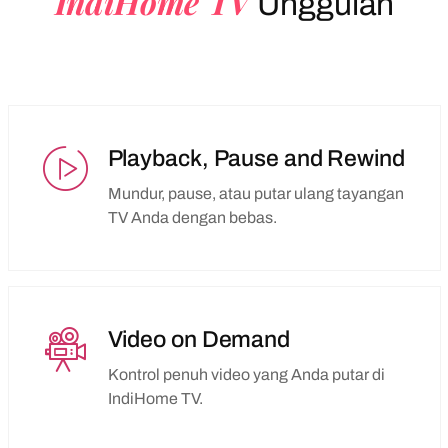
IndiHome TV
Unggulan
Playback, Pause and Rewind
Mundur, pause, atau putar ulang tayangan
TV Anda dengan bebas.
Video on Demand
Kontrol penuh video yang Anda putar di
IndiHome TV.