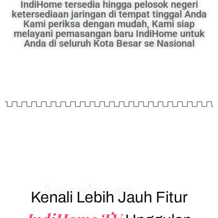
IndiHome tersedia hingga pelosok negeri
ketersediaan jaringan di tempat tinggal Anda
Kami periksa dengan mudah, Kami siap
melayani pemasangan baru IndiHome untuk
Anda di seluruh Kota Besar se Nasional
bussiness
Kenali Lebih Jauh Fitur