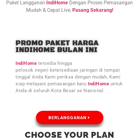
Paket Langganan
IndiHome
Dengan Proses Pemasangan
Mudah & Cepat Live,
Pasang Sekarang!
PROMO PAKET HARGA
INDIHOME BULAN INI
IndiHome
tersedia hingga
pelosok negeri ketersediaan jaringan di tempat
tinggal Anda Kami periksa dengan mudah, Kami
siap melayani pemasangan baru
IndiHome
untuk
Anda di seluruh Kota Besar se Nasional
BERLANGGANAN
CHOOSE YOUR PLAN