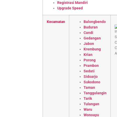
Registrasi Mandiri
Upgrade Speed
Kecamatan
Balongbendo
Buduran
Candi
Gedangan
Jabon
Krembung
Krian
Porong
Prambon
Sedati
Sidoarjo
Sukodono
Taman
Tanggulangin
Tarik
Tulangan
Waru
Wonoayu