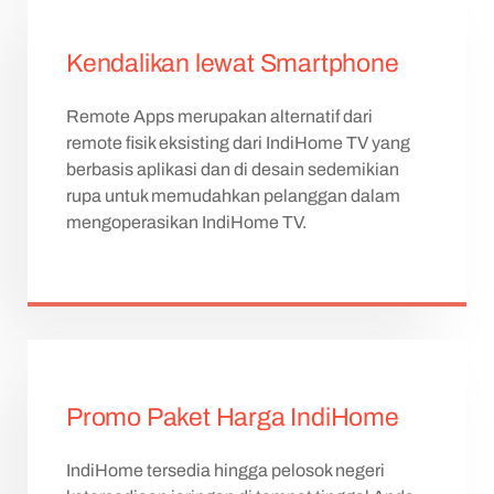
Kendalikan lewat Smartphone
Remote Apps merupakan alternatif dari
remote fisik eksisting dari IndiHome TV yang
berbasis aplikasi dan di desain sedemikian
rupa untuk memudahkan pelanggan dalam
mengoperasikan IndiHome TV.
Promo Paket Harga IndiHome
IndiHome tersedia hingga pelosok negeri