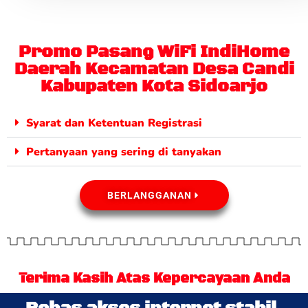
Promo Pasang WiFi IndiHome
Daerah Kecamatan Desa Candi
Kabupaten Kota Sidoarjo
Syarat dan Ketentuan Registrasi
Pertanyaan yang sering di tanyakan
BERLANGGANAN
Terima Kasih Atas Kepercayaan Anda