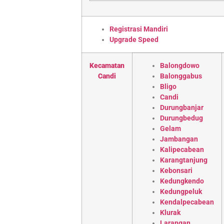
Registrasi Mandiri
Upgrade Speed
Kecamatan
Balongdowo
Candi
Balonggabus
Bligo
Candi
Durungbanjar
Durungbedug
Gelam
Jambangan
Kalipecabean
Karangtanjung
Kebonsari
Kedungkendo
Kedungpeluk
Kendalpecabean
Klurak
Larangan