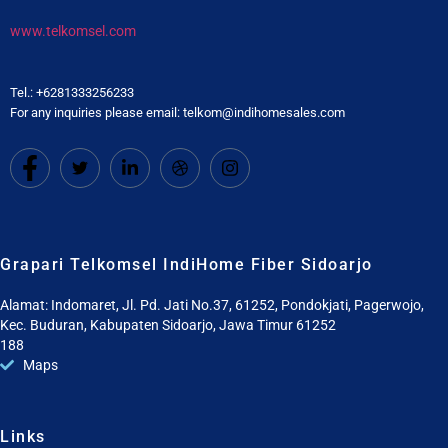
www.telkomsel.com
Tel.: +6281333256233
For any inquiries please email: telkom@indihomesales.com
Grapari Telkomsel IndiHome Fiber Sidoarjo
Alamat: Indomaret, Jl. Pd. Jati No.37, 61252, Pondokjati, Pagerwojo,
Kec. Buduran, Kabupaten Sidoarjo, Jawa Timur 61252
188
Maps
Links