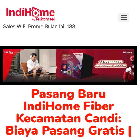
Sales WiFi Promo Bulan Ini: 188
Pasang Baru
IndiHome Fiber
Kecamatan Candi:
Biaya Pasang Gratis |