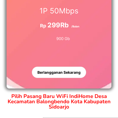
1P 50Mbps
299Rb
Rp
/Bulan
900 Gb
Berlangganan Sekarang
Pilih Pasang Baru WiFi IndiHome Desa
Kecamatan Balongbendo Kota Kabupaten
Sidoarjo