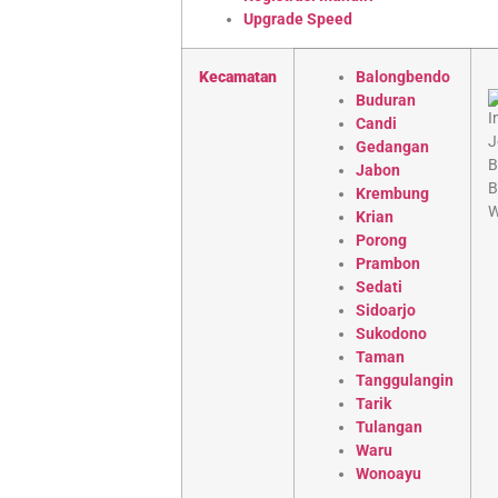
Upgrade Speed
Kecamatan
Balongbendo
Buduran
Candi
Gedangan
Jabon
Krembung
Krian
Porong
Prambon
Sedati
Sidoarjo
Sukodono
Taman
Tanggulangin
Tarik
Tulangan
Waru
Wonoayu