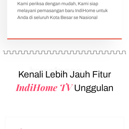
Kami periksa dengan mudah, Kami siap
melayani pemasangan baru IndiHome untuk
Anda di seluruh Kota Besar se Nasional
bussiness
Kenali Lebih Jauh Fitur
IndiHome TV
Unggulan