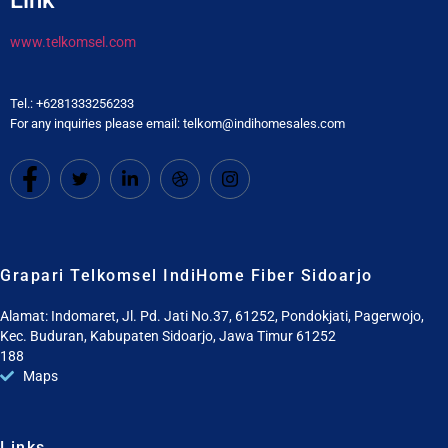
Link
www.telkomsel.com
Tel.: +6281333256233
For any inquiries please email: telkom@indihomesales.com
Grapari Telkomsel IndiHome Fiber Sidoarjo
Alamat: Indomaret, Jl. Pd. Jati No.37, 61252, Pondokjati, Pagerwojo,
Kec. Buduran, Kabupaten Sidoarjo, Jawa Timur 61252
188
Maps
Links