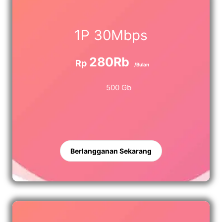
1P 30Mbps
280Rb
Rp
/Bulan
500 Gb
Berlangganan Sekarang