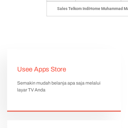
Sales Telkom IndiHome Muhammad M
Usee Apps Store
Semakin mudah belanja apa saja melalui
layar TV Anda