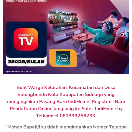
Buat Warga Kelurahan, Kecamatan dan Desa
Balongbendo Kota Kabupaten Sidoarjo yang
menginginkan Pasang Baru IndiHome. Registrasi Baru
Pendaftaran Online langsung ke Sales IndiHome by
Telkomsel 081333256233.
“Mohon Bapak/Ibu tidak mengindahkan Nomer Telepon