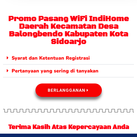
Promo Pasang WiFi IndiHome
Daerah Kecamatan Desa
Balongbendo Kabupaten Kota
Sidoarjo
Syarat dan Ketentuan Registrasi
Pertanyaan yang sering di tanyakan
BERLANGGANAN
Terima Kasih Atas Kepercayaan Anda