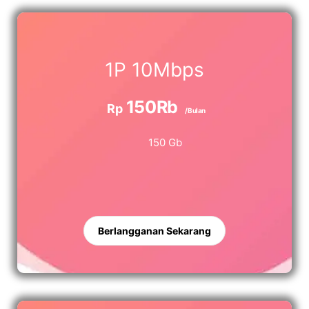
1P 10Mbps
150Rb
Rp
/Bulan
150 Gb
Berlangganan Sekarang