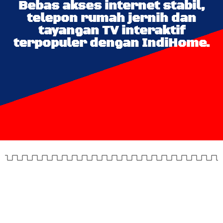
Bebas akses internet stabil,
telepon rumah jernih dan
tayangan TV interaktif
terpopuler dengan IndiHome.