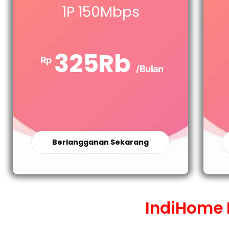
1P 150Mbps
325Rb
Rp
/Bulan
Berlangganan Sekarang
IndiHome M