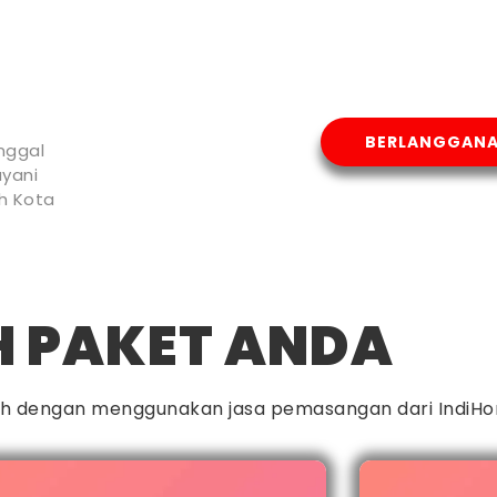
BERLANGGAN
nggal
yani
uh Kota
IH PAKET ANDA
ah dengan menggunakan jasa pemasangan dari IndiHo