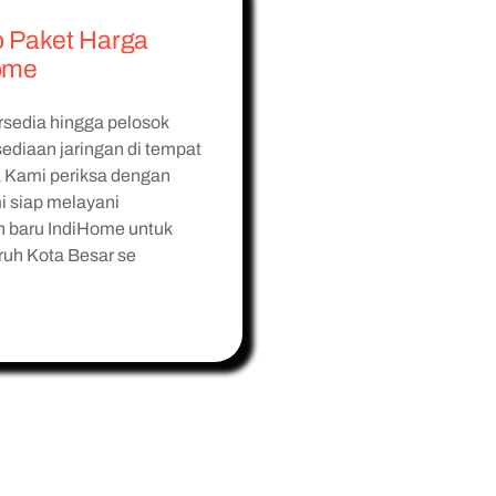
 Paket Harga
ome
rsedia hingga pelosok
sediaan jaringan di tempat
a Kami periksa dengan
 siap melayani
 baru IndiHome untuk
ruh Kota Besar se