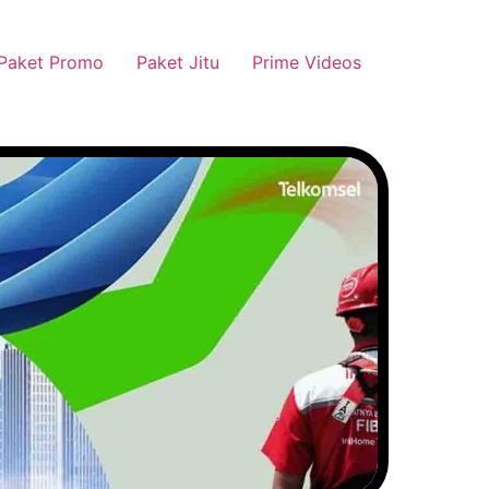
Paket Promo
Paket Jitu
Prime Videos