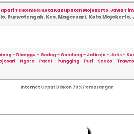
rapari Telkomsel Kota Kabupaten Mojokerto
,
Jawa Tim
lo, Purwotengah, Kec. Magersari, Kota Mojokerto, 
dong
–
Dlanggu
–
Gedeg
–
Gondang
–
Jatirejo
–
Jetis
–
Ke
ojosari
–
Ngoro
–
Pacet
–
Pungging
–
Puri
–
Sooko
–
Trawas
Internet Cepat Diskon 70% Pemasangan