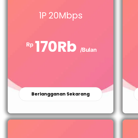
1P 20Mbps
170Rb
Rp
/Bulan
Berlangganan Sekarang