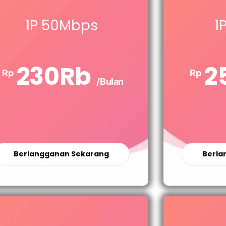
1P 50Mbps
1
230Rb
2
Rp
Rp
/Bulan
Berlangganan Sekarang
Berla