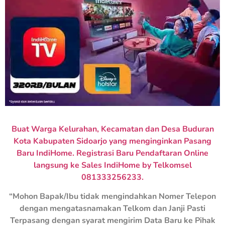
Buat Warga Kelurahan, Kecamatan dan Desa Buduran
Kota Kabupaten Sidoarjo yang menginginkan Pasang
Baru IndiHome. Registrasi Baru Pendaftaran Online
langsung ke Sales IndiHome by Telkomsel
081333256233.
“Mohon Bapak/Ibu tidak mengindahkan Nomer Telepon
dengan mengatasnamakan Telkom dan Janji Pasti
Terpasang dengan syarat mengirim Data Baru ke Pihak