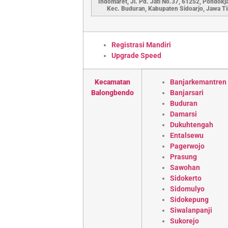
Indomaret, Jl. Pd. Jati No.37, 61252, Pondokja
Kec. Buduran, Kabupaten Sidoarjo, Jawa T
Registrasi Mandiri
Upgrade Speed
Kecamatan
Banjarkemantren
Balongbendo
Banjarsari
Buduran
Damarsi
Dukuhtengah
Entalsewu
Pagerwojo
Prasung
Sawohan
Sidokerto
Sidomulyo
Sidokepung
Siwalanpanji
Sukorejo