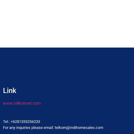
Link
www.telkomsel.com
Tel.: +6281333256233
For any inquiries please email: telkom@indihomesales.com