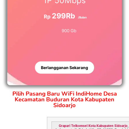
1P 50Mbps
299Rb
Rp
/Bulan
900 Gb
Berlangganan Sekarang
Pilih Pasang Baru WiFi IndiHome Desa
Kecamatan Buduran Kota Kabupaten
Sidoarjo
Grapari Telkomsel Kota Kabupaten S
idoarjo