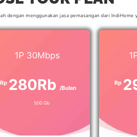
dah dengan menggunakan jasa pemasangan dari IndiHome y
1P 30Mbps
1
280Rb
2
Rp
Rp
/Bulan
500 Gb