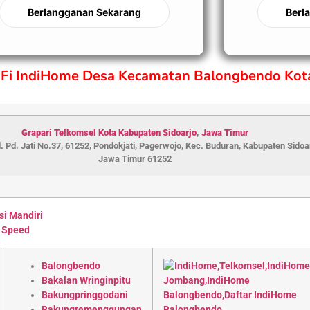
Berlangganan Sekarang
Berl
iFi IndiHome Desa Kecamatan Balongbendo Kot
Grapari Telkomsel Kota Kabupaten S
idoarjo
,
Jawa Timur
l. Pd. Jati No.37, 61252, Pondokjati, Pagerwojo, Kec. Buduran, Kabupaten Sidoar
Jawa Timur 61252
si Mandiri
 Speed
Balongbendo
Bakalan Wringinpitu
Bakungpringgodani
Bakungtemenggungan