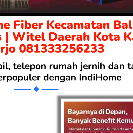
me Fiber Kecamatan Ba
s | Witel Daerah Kota 
arjo 081333256233
bil, telepon rumah jernih dan
 terpopuler dengan
IndiHome