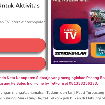
Untuk Aktivitas
an TV interaktif terpopuler
A
o Kota Kabupaten Sidoarjo yang menginginkan Pasang Baru
ngsung ke Sales IndiHome by Telkomsel 081333256233.
engan mengatasnamakan Telkom dan Janji Pasti Terpasang 
ghubungi Marketing Digital Telkom jadi bukan di Hubungi o