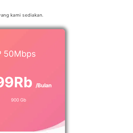
ang kami sediakan.
P 50Mbps
99Rb
/Bulan
900 Gb