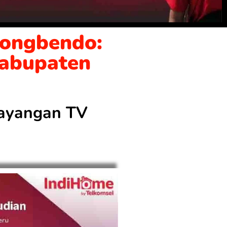
longbendo:
Kabupaten
 tayangan TV