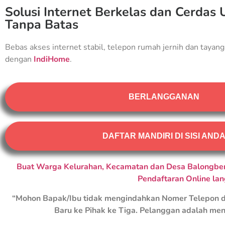
Solusi Internet Berkelas dan Cerdas 
Tanpa Batas
Bebas akses internet stabil, telepon rumah jernih dan tayang
dengan
IndiHome
.
BERLANGGANAN
DAFTAR MANDIRI DI SISI AND
Buat Warga Kelurahan, Kecamatan dan Desa Balongbend
Pendaftaran Online la
“Mohon Bapak/Ibu tidak mengindahkan Nomer Telepon d
Baru ke Pihak ke Tiga. Pelanggan adalah men