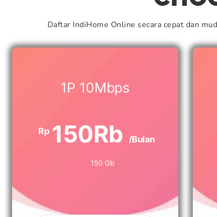
Daftar IndiHome Online secara cepat dan mu
1P 10Mbps
150Rb
Rp
/Bulan
150 Gb