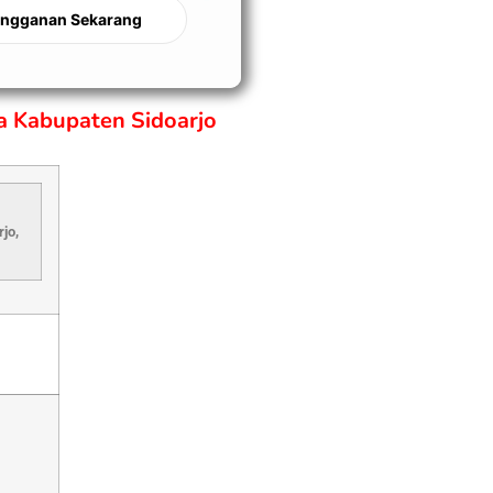
angganan Sekarang
a Kabupaten Sidoarjo
jo,