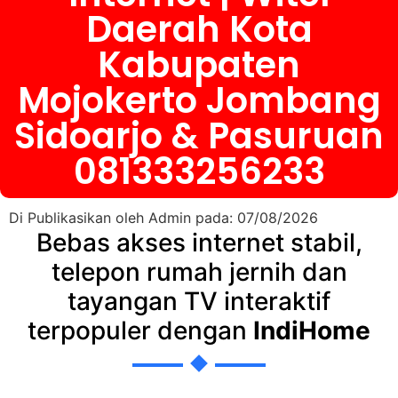
Daerah Kota
Kabupaten
Mojokerto Jombang
Sidoarjo & Pasuruan
081333256233
Di Publikasikan oleh Admin pada: 07/08/2026
Bebas akses internet stabil,
telepon rumah jernih dan
tayangan TV interaktif
terpopuler dengan
IndiHome