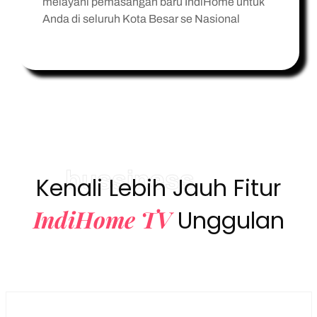
melayani pemasangan baru IndiHome untuk
Anda di seluruh Kota Besar se Nasional
bussiness
Kenali Lebih Jauh Fitur
IndiHome TV
Unggulan