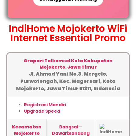
IndiHome Mojokerto WiFi
Internet Essential Promo
Grapari Telkomsel Kota Kabupaten
Mojokerto
,
Jawa Timur
Jl. Ahmad Yani No.3, Mergelo,
Purwotengah, Kec. Magersari, Kota
Mojokerto, Jawa Timur 61311, Indonesia
Registrasi Mandiri
Upgrade Speed
Kecamatan
Bangsal
–
Mojokerto
Dawarblandong