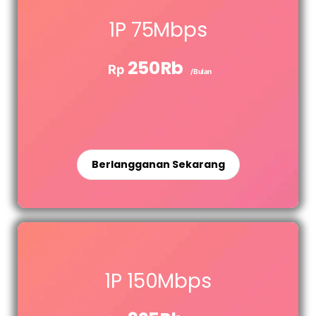
1P 75Mbps
250Rb
Rp
/Bulan
Berlangganan Sekarang
1P 150Mbps