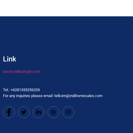
Link
www.telkomsel.com
Tel.: +6281333256233
For any inquiries please email: telkom@indihomesales.com