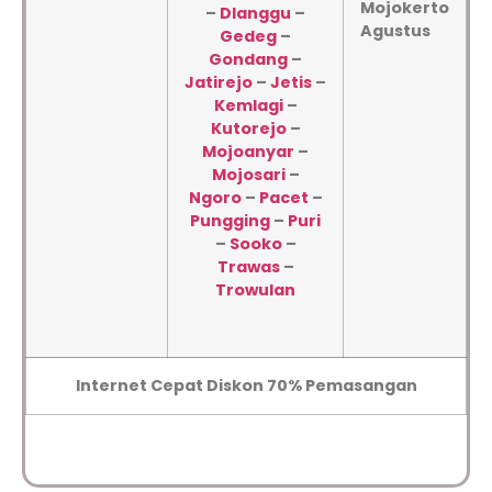
–
Dlanggu
–
Gedeg
–
Gondang
–
Jatirejo
–
Jetis
–
Kemlagi
–
Kutorejo
–
Mojoanyar
–
Mojosari
–
Ngoro
–
Pacet
–
Pungging
–
Puri
–
Sooko
–
Trawas
–
Trowulan
Internet Cepat Diskon 70% Pemasangan