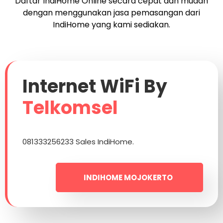
Daftar IndiHome Online secara cepat dan mudah
dengan menggunakan jasa pemasangan dari
IndiHome yang kami sediakan.
Internet WiFi By
Telkomsel
081333256233 Sales IndiHome.
INDIHOME MOJOKERTO