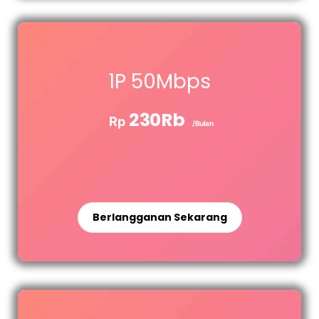
1P 50Mbps
230Rb
Rp
/Bulan
Berlangganan Sekarang